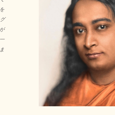
を
、グ
が
一
ま