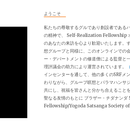
ようこそ
私たちの尊敬するグルであり創設者である
の精神で、 Self-Realization Fellow
のあなたの来訪を心より歓迎いたします。す
想グループと同様に、このオンラインでの
ー・デパートメントの修道僧による監督と
理評議会の助力により運営されています。
インセンターを通して、他の多くのSRFメ
わりながら、グループ瞑想とパラマハンサ
共にし、祝福を皆さんと分かち合えること
聖なる友情のもとに ブラザー・チダナンダ Self-
Fellowship/Yogoda Satsanga Society o