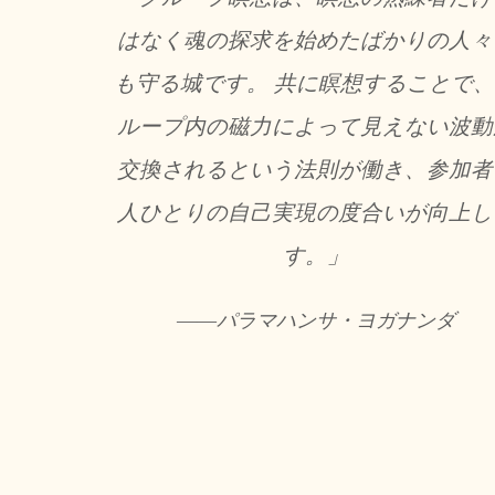
はなく魂の探求を始めたばかりの人々
も守る城です。 共に瞑想することで
ループ内の磁力によって見えない波動
交換されるという法則が働き、参加者
人ひとりの自己実現の度合いが向上し
す。」
――パラマハンサ・ヨガナンダ