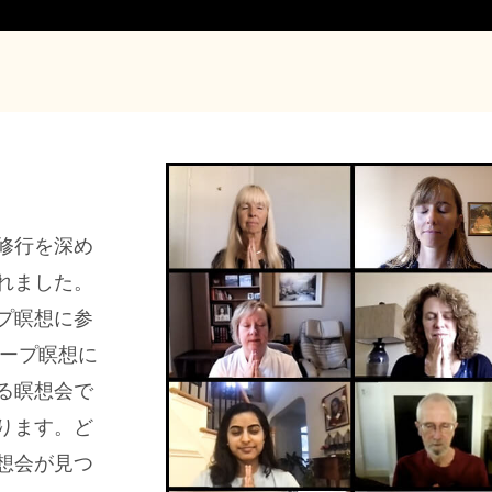
修行を深め
れました。
プ瞑想に参
ープ瞑想に
る瞑想会で
ります。ど
想会が見つ