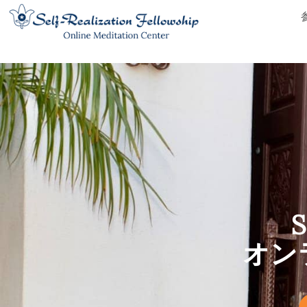
Skip
to
content
S
オン