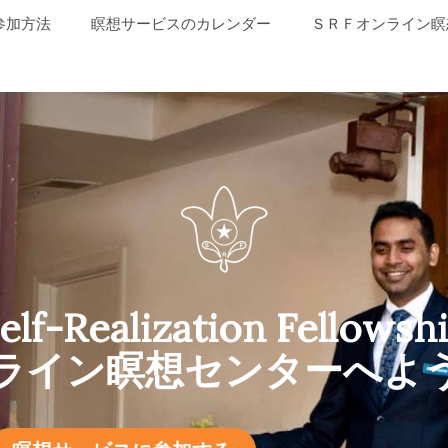
参加方法
瞑想サービスのカレンダー
ＳＲＦオンライン瞑
elf-Realization Fellowsh
ライン瞑想センターへよ