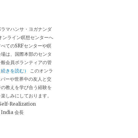
パラマハンサ・ヨガナンダ
ship オンライン瞑想センターへ
べてのSRFセンターや瞑
会場は、国際本部のセンタ
一般会員ボランティアの管
（続きを読む）
このオンラ
ンバーや世界中の友人と交
ジの教えを学び合う経験を
を楽しみにしております。
Realization
f India 会長