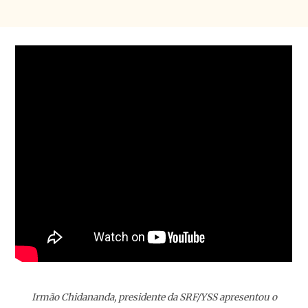
Irmão Chidananda, presidente da SRF/YSS apresentou o