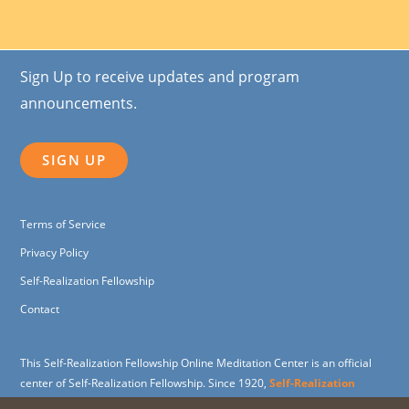
Sign Up to receive updates and program
announcements.
SIGN UP
Terms of Service
Privacy Policy
Self-Realization Fellowship
Contact
This Self-Realization Fellowship Online Meditation Center is an official
center of Self-Realization Fellowship. Since 1920,
Self-Realization
Fellowship
(SRF) has been dedicated to carrying on the spiritual and