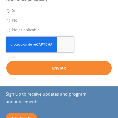
Sí
No
No es aplicable
Sign Up to receive updates and program
announcements.