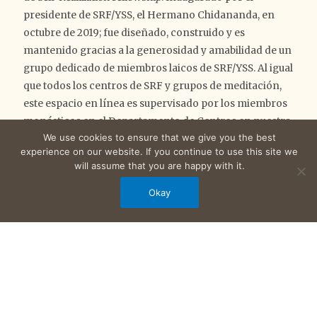
presidente de SRF/YSS, el Hermano Chidananda, en
octubre de 2019; fue diseñado, construido y es
mantenido gracias a la generosidad y amabilidad de un
grupo dedicado de miembros laicos de SRF/YSS. Al igual
que todos los centros de SRF y grupos de meditación,
este espacio en línea es supervisado por los miembros
monásticos en el Departamento de Centros en nuestra
We use cookies to ensure that we give you the best
Sede Internacional.
experience on our website. If you continue to use this site we
A través del Centro de Meditación en Línea, SRF ofrece
will assume that you are happy with it.
meditaciones colectivas en línea, programadas
Okay
regularmente. Actualmente, los devotos de todo el
mundo, así como los amigos de SRF, pueden unirse a
meditaciones semanales en línea dirigidas por
miembros monásticos de SRF y YSS en diferentes
idiomas, así como a meditaciones dirigidas por
miembros laicos y a grupos de estudio en línea de las
Lecciones de SRF/YSS y del comentario de