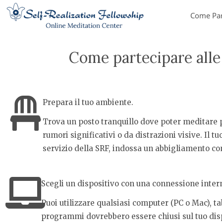
Skip
Come Par
to
content
Come partecipare alle 
Prepara il tuo ambiente.
Trova un posto tranquillo dove poter meditare p
rumori significativi o da distrazioni visive. Il
servizio della SRF, indossa un abbigliamento c
Scegli un dispositivo con una connessione intern
Puoi utilizzare qualsiasi computer (PC o Mac), ta
programmi dovrebbero essere chiusi sul tuo dispo